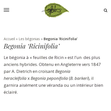
Accueil
»
Les bégonias
»
Begonia ‘Ricinifolia’
Begonia ‘Ricinifolia’
Le bégonia à « feuilles de Ricin » est l’un des plus
anciens hybrides. Obtenu en Angleterre vers 1847
par A. Dietrich en croisant
Begonia
heracleifolia
x
Begonia peponifolia
(
B. barkeri
), il
garnira aisément une véranda ou un intérieur bien
éclairé.