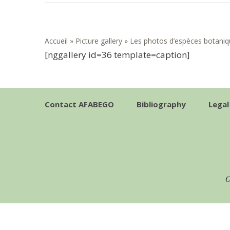
Accueil
»
Picture gallery
»
Les photos d’espèces botaniq
[nggallery id=36 template=caption]
Contact AFABEGO
Bibliography
Legal
C