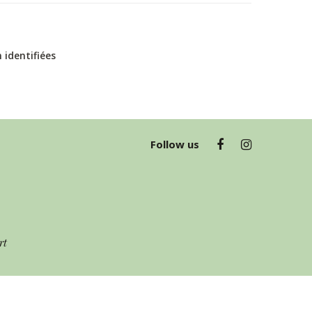
 identifiées
Follow us
rt