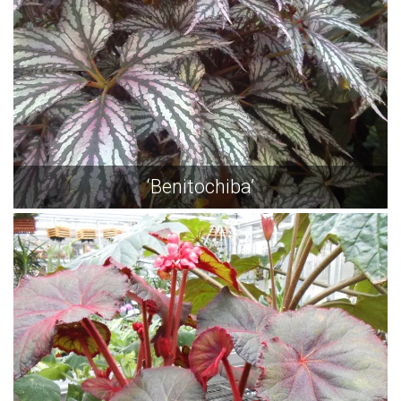
‘Benitochiba’