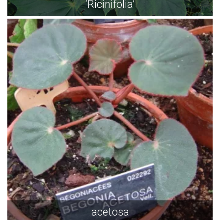
‘Ricinifolia’
acetosa