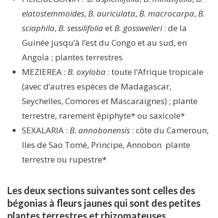
elatostemmoides
,
B. auriculata
,
B. macrocarpa
,
B.
sciaphila
,
B. sessilifolia
et
B. gossweileri
: de la
Guinée jusqu’à l’est du Congo et au sud, en
Angola ; plantes terrestres
MEZIEREA :
B. oxyloba
: toute l’Afrique tropicale
(avec d’autres espèces de Madagascar,
Seychelles, Comores et Mascaraignes) ; plante
terrestre, rarement épiphyte* ou saxicole*
SEXALARIA :
B. annobonensis
: côte du Cameroun,
Iles de Sao Tomé, Principe, Annobon plante
terrestre ou rupestre*
Les deux sections suivantes sont celles des
bégonias à fleurs jaunes qui sont des petites
plantes terrestres et rhizomateuses