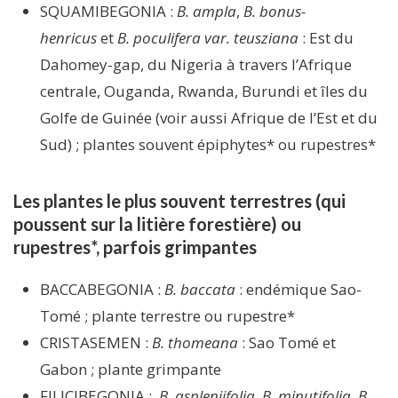
SQUAMIBEGONIA :
B. ampla
,
B. bonus-
henricus
et
B. poculifera var. teusziana
: Est du
Dahomey-gap, du Nigeria à travers l’Afrique
centrale, Ouganda, Rwanda, Burundi et îles du
Golfe de Guinée (voir aussi Afrique de l’Est et du
Sud) ; plantes souvent épiphytes* ou rupestres*
Les plantes le plus souvent terrestres (qui
poussent sur la litière forestière) ou
rupestres*, parfois grimpantes
BACCABEGONIA :
B. baccata
: endémique Sao-
Tomé ; plante terrestre ou rupestre*
CRISTASEMEN :
B. thomeana
: Sao Tomé et
Gabon ; plante grimpante
FILICIBEGONIA :
B. aspleniifolia
,
B. minutifolia
,
B.