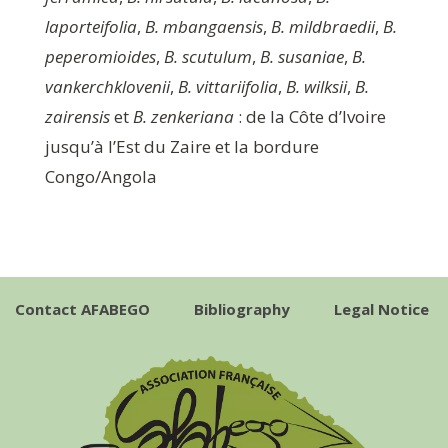
laporteifolia
,
B. mbangaensis
,
B. mildbraedii
,
B.
peperomioides
,
B. scutulum
,
B. susaniae
,
B.
vankerchklovenii
,
B. vittariifolia
,
B. wilksii
,
B.
zairensis
et
B. zenkeriana
: de la Côte d’Ivoire
jusqu’à l’Est du Zaire et la bordure
Congo/Angola
Contact AFABEGO
Bibliography
Legal Notice