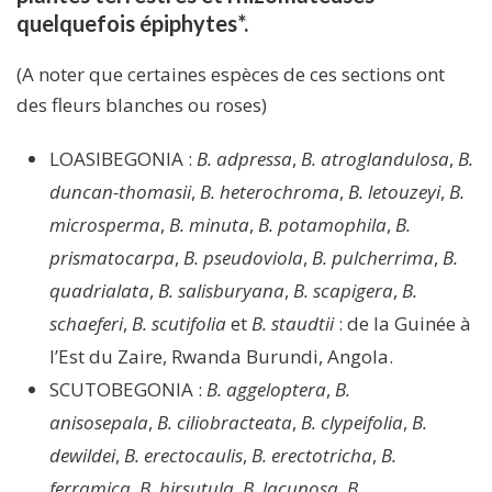
quelquefois épiphytes*.
(A noter que certaines espèces de ces sections ont
des fleurs blanches ou roses)
LOASIBEGONIA :
B. adpressa
,
B. atroglandulosa
,
B.
duncan-thomasii
,
B. heterochroma
,
B. letouzeyi
,
B.
microsperma
,
B. minuta
,
B. potamophila
,
B.
prismatocarpa
,
B. pseudoviola
,
B. pulcherrima
,
B.
quadrialata
,
B. salisburyana
,
B. scapigera
,
B.
schaeferi
,
B. scutifolia
et
B. staudtii
: de la Guinée à
l’Est du Zaire, Rwanda Burundi, Angola.
SCUTOBEGONIA :
B. aggeloptera
,
B.
anisosepala
,
B. ciliobracteata
,
B. clypeifolia
,
B.
dewildei
,
B. erectocaulis
,
B. erectotricha
,
B.
ferramica
,
B. hirsutula
,
B. lacunosa
,
B.