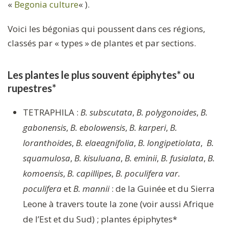
«
Begonia culture
« ).
Voici les bégonias qui poussent dans ces régions,
classés par « types » de plantes et par sections.
Les plantes le plus souvent épiphytes* ou
rupestres*
TETRAPHILA :
B. subscutata
,
B. polygonoides
,
B.
gabonensis
,
B. ebolowensis
,
B. karperi
,
B.
loranthoides
,
B. elaeagnifolia
,
B. longipetiolata
,
B.
squamulosa
,
B. kisuluana
,
B. eminii
,
B. fusialata
,
B.
komoensis
,
B. capillipes
,
B. poculifera var.
poculifera
et
B. mannii
: de la Guinée et du Sierra
Leone à travers toute la zone (voir aussi Afrique
de l’Est et du Sud) ; plantes épiphytes*