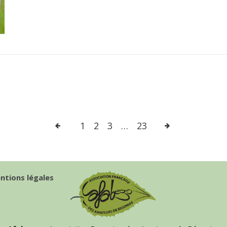
1
2
3
…
23
ntions légales