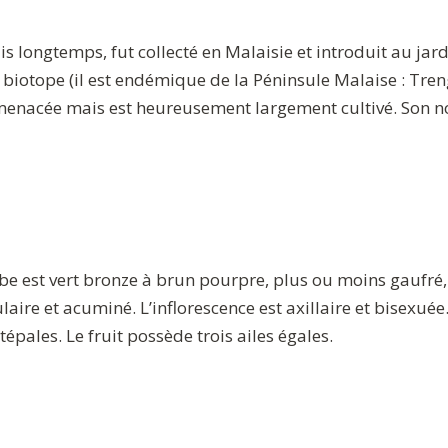
s longtemps, fut collecté en Malaisie et introduit au ja
iotope (il est endémique de la Péninsule Malaise : Trengg
enacée mais est heureusement largement cultivé. Son nom
 est vert bronze à brun pourpre, plus ou moins gaufré, av
ulaire et acuminé. L’inflorescence est axillaire et bisexué
 tépales. Le fruit possède trois ailes égales.